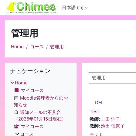
メインコンテンツへスキップする
日本語 ‎(ja)‎
管理用
Home
コース
管理用
ブロック
ナビゲーション をスキップする
ナビゲーション
コースカテゴリ
Home
マイコース
Moodle管理者からのお
DEL
知らせ
Test
通知メールの不具合
（2026年01月15日現在）
教師:
上田 浩子
教師:
池田 佳奈子
マイコース
コース
テスト