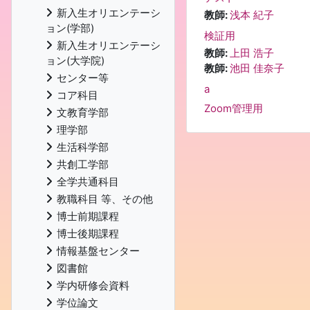
新入生オリエンテーシ
教師:
浅本 紀子
ョン(学部)
検証用
新入生オリエンテーシ
教師:
上田 浩子
ョン(大学院)
教師:
池田 佳奈子
センター等
a
コア科目
Zoom管理用
文教育学部
理学部
生活科学部
共創工学部
全学共通科目
教職科目 等、その他
博士前期課程
博士後期課程
情報基盤センター
図書館
学内研修会資料
学位論文