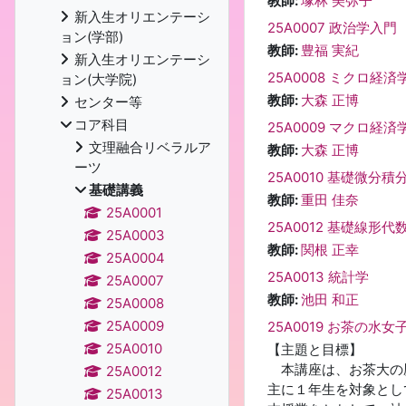
教師:
塚林 美弥子
新入生オリエンテーシ
25A0007 政治学入門
ョン(学部)
教師:
豊福 実紀
新入生オリエンテーシ
25A0008 ミクロ経済
ョン(大学院)
教師:
大森 正博
センター等
コア科目
25A0009 マクロ経済
文理融合リベラルア
教師:
大森 正博
ーツ
25A0010 基礎微分積
基礎講義
教師:
重田 佳奈
25A0001
25A0012 基礎線形代
25A0003
教師:
関根 正幸
25A0004
25A0013 統計学
25A0007
教師:
池田 和正
25A0008
25A0009
25A0019 お茶の水
25A0010
【主題と目標】
本講座は、お茶大の
25A0012
主に１年生を対象とし
25A0013