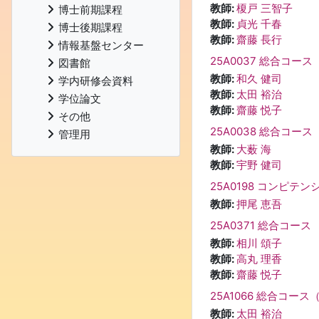
教師:
榎戸 三智子
博士前期課程
教師:
貞光 千春
博士後期課程
教師:
齋藤 長行
情報基盤センター
25A0037 総合コース
図書館
教師:
和久 健司
学内研修会資料
教師:
太田 裕治
学位論文
教師:
齋藤 悦子
その他
25A0038 総合コ
管理用
教師:
大薮 海
教師:
宇野 健司
25A0198 コンピテ
教師:
押尾 恵吾
25A0371 総合コース
教師:
相川 頌子
教師:
高丸 理香
教師:
齋藤 悦子
25A1066 総合コー
教師:
太田 裕治