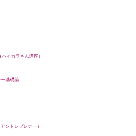
ース（ハイカラさん講座）
ンシー基礎論
ス（アントレプレナー）