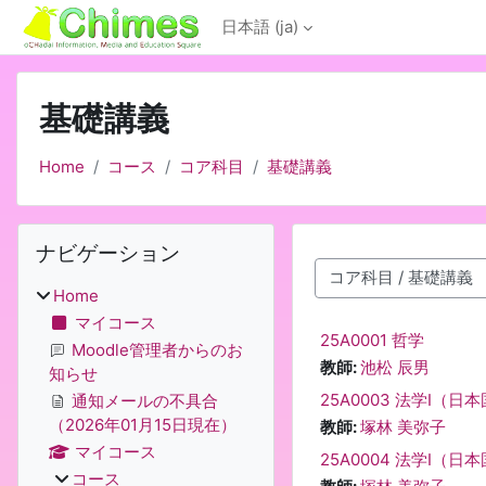
メインコンテンツへスキップする
日本語 ‎(ja)‎
基礎講義
Home
コース
コア科目
基礎講義
ブロック
ナビゲーション をスキップする
ナビゲーション
コースカテゴリ
Home
マイコース
25A0001 哲学
Moodle管理者からのお
教師:
池松 辰男
知らせ
25A0003 法学Ⅰ（日
通知メールの不具合
（2026年01月15日現在）
教師:
塚林 美弥子
マイコース
25A0004 法学Ⅰ（日
コース