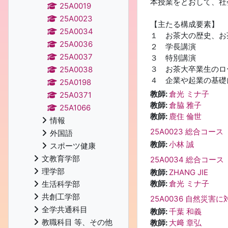
本授業をとおして、社
25A0019
25A0023
【主たる構成要素】
25A0034
１ お茶大の歴史、お
25A0036
２ 学長講演
25A0037
３ 特別講演
３ お茶大卒業生のロ
25A0038
４ 企業や起業の基礎
25A0198
教師:
倉光 ミナ子
25A0371
教師:
倉脇 雅子
25A1066
教師:
鹿住 倫世
情報
25A0023 総合コース
外国語
教師:
小林 誠
スポーツ健康
文教育学部
25A0034 総合コース
理学部
教師:
ZHANG JIE
教師:
倉光 ミナ子
生活科学部
共創工学部
25A0036 自然災害
全学共通科目
教師:
千葉 和義
教職科目 等、その他
教師:
大﨑 章弘