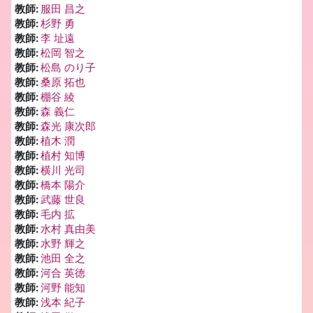
教師:
服田 昌之
教師:
杉野 勇
教師:
李 址遠
教師:
松岡 智之
教師:
松島 のり子
教師:
桑原 拓也
教師:
棚谷 綾
教師:
森 義仁
教師:
森光 康次郎
教師:
植木 潤
教師:
植村 知博
教師:
横川 光司
教師:
橋本 陽介
教師:
武藤 世良
教師:
毛内 拡
教師:
水村 真由美
教師:
水野 輝之
教師:
池田 全之
教師:
河合 英徳
教師:
河野 能知
教師:
浅本 紀子