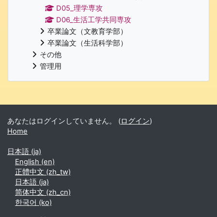
D05_理学専攻
D06_生活工学共同専攻
卒業論文（文教育学部）
卒業論文（生活科学部）
その他
管理用
補助ブロック
あなたはログインしていません。 (
ログイン
)
Home
日本語 ‎(ja)‎
English ‎(en)‎
正體中文 ‎(zh_tw)‎
日本語 ‎(ja)‎
简体中文 ‎(zh_cn)‎
한국어 ‎(ko)‎