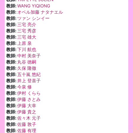
教師:
WANG YIQIONG
教師:
オベル加藤 ナタナエル
教師:
ツァン シンイー
教師:
三宅 亮介
教師:
三宅 秀彦
教師:
三宅 雄大
教師:
上原 泉
教師:
下川 航也
教師:
中村 美奈子
教師:
丸谷 徳嗣
教師:
久保 隆徹
教師:
五十嵐 悠紀
教師:
井上 登喜子
教師:
今泉 修
教師:
伊村 くらら
教師:
伊藤 さとみ
教師:
伊藤 大幸
教師:
伊藤 貴之
教師:
佐々木 元子
教師:
佐藤 敦子
教師:
佐藤 有理