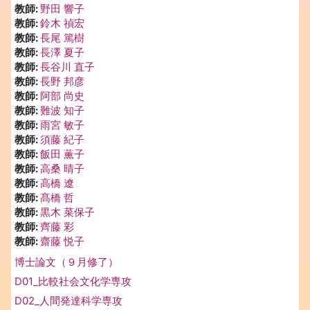
教師:
野田 響子
教師:
鈴木 禎宏
教師:
長尾 篤樹
教師:
長澤 夏子
教師:
長谷川 直子
教師:
長野 邦彦
教師:
阿部 尚史
教師:
難波 知子
教師:
雨宮 敏子
教師:
須藤 紀子
教師:
飯田 薫子
教師:
高桑 晴子
教師:
高橋 遼
教師:
髙橋 哲
教師:
黒木 菜保子
教師:
齊藤 彩
教師:
齋藤 悦子
博士論文（９月修了）
D01_比較社会文化学専攻
D02_人間発達科学専攻