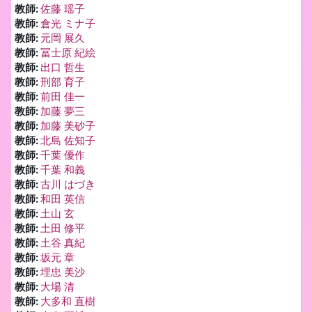
教師:
佐藤 瑶子
教師:
倉光 ミナ子
教師:
元岡 展久
教師:
冨士原 紀絵
教師:
出口 哲生
教師:
刑部 育子
教師:
前田 佳一
教師:
加藤 夢三
教師:
加藤 美砂子
教師:
北島 佐知子
教師:
千葉 優作
教師:
千葉 和義
教師:
古川 はづき
教師:
和田 英信
教師:
土山 玄
教師:
土田 修平
教師:
土谷 真紀
教師:
坂元 章
教師:
埋忠 美沙
教師:
大場 清
教師:
大多和 直樹