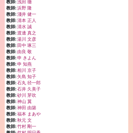
教師:
浅田 徹
教師:
浜野 隆
教師:
淺井 健一
教師:
清本 正人
教師:
清水 誠
教師:
渡邊 真之
教師:
湯川 文彦
教師:
田中 琢三
教師:
由良 敬
教師:
申 きよん
教師:
申 知燕
教師:
相川 京子
教師:
矢島 知子
教師:
石丸 径一郎
教師:
石井 久美子
教師:
砂川 芽吹
教師:
神山 翼
教師:
神田 由築
教師:
福本 まあや
教師:
秋元 文
教師:
竹村 剛一
教師:
竹村 明日香