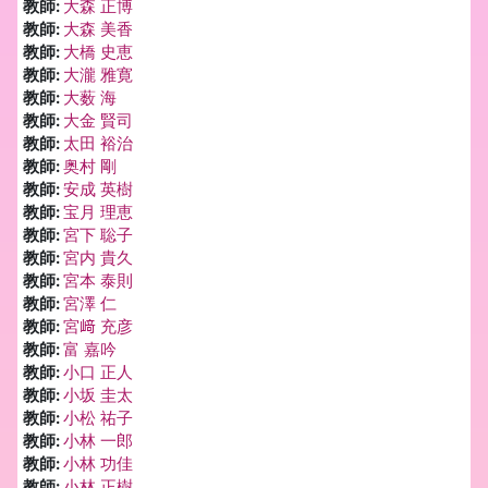
教師:
大森 正博
教師:
大森 美香
教師:
大橋 史恵
教師:
大瀧 雅寛
教師:
大薮 海
教師:
大金 賢司
教師:
太田 裕治
教師:
奥村 剛
教師:
安成 英樹
教師:
宝月 理恵
教師:
宮下 聡子
教師:
宮内 貴久
教師:
宮本 泰則
教師:
宮澤 仁
教師:
宮﨑 充彦
教師:
富 嘉吟
教師:
小口 正人
教師:
小坂 圭太
教師:
小松 祐子
教師:
小林 一郎
教師:
小林 功佳
教師:
小林 正樹