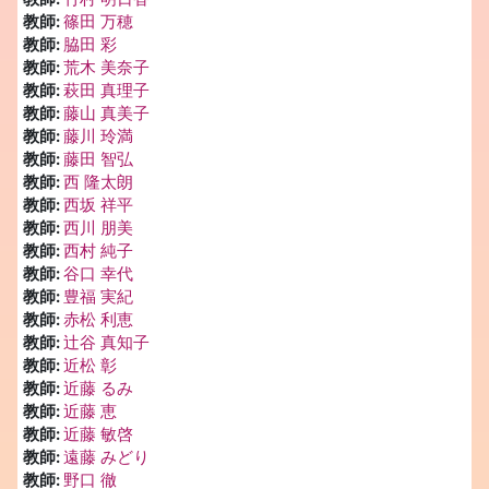
教師:
篠田 万穂
教師:
脇田 彩
教師:
荒木 美奈子
教師:
萩田 真理子
教師:
藤山 真美子
教師:
藤川 玲満
教師:
藤田 智弘
教師:
西 隆太朗
教師:
西坂 祥平
教師:
西川 朋美
教師:
西村 純子
教師:
谷口 幸代
教師:
豊福 実紀
教師:
赤松 利恵
教師:
辻谷 真知子
教師:
近松 彰
教師:
近藤 るみ
教師:
近藤 恵
教師:
近藤 敏啓
教師:
遠藤 みどり
教師:
野口 徹