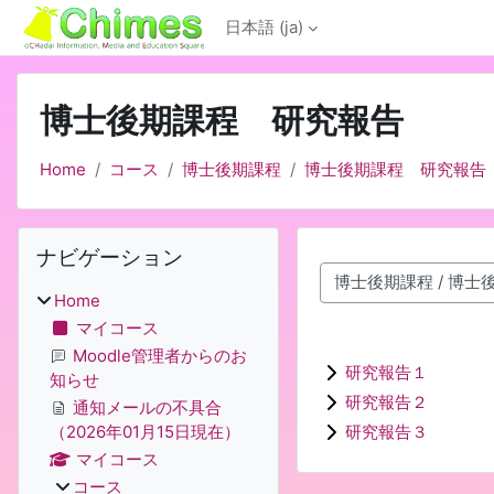
メインコンテンツへスキップする
日本語 ‎(ja)‎
博士後期課程 研究報告
Home
コース
博士後期課程
博士後期課程 研究報告
ブロック
ナビゲーション をスキップする
ナビゲーション
コースカテゴリ
Home
マイコース
Moodle管理者からのお
研究報告１
知らせ
研究報告２
通知メールの不具合
研究報告３
（2026年01月15日現在）
マイコース
コース