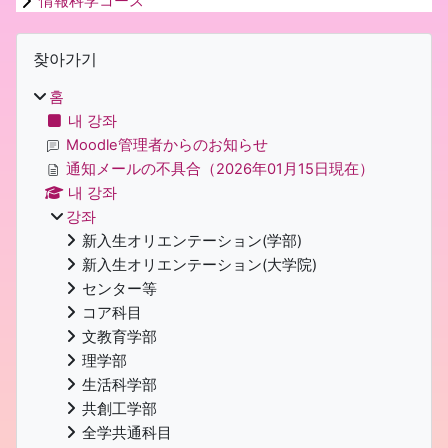
情報科学コース
블록
찾아가기 생략
찾아가기
홈
내 강좌
Moodle管理者からのお知らせ
通知メールの不具合（2026年01月15日現在）
내 강좌
강좌
新入生オリエンテーション(学部)
新入生オリエンテーション(大学院)
センター等
コア科目
文教育学部
理学部
生活科学部
共創工学部
全学共通科目