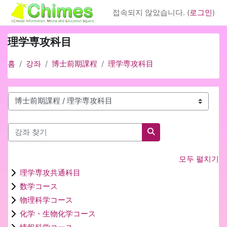
메인 콘텐츠로 건너뛰기
접속되지 않았습니다. (
로그인
)
理学専攻科目
홈
강좌
博士前期課程
理学専攻科目
강좌 범주
강좌 찾기
강좌 찾기
모두 펼치기
理学専攻共通科目
数学コース
物理科学コース
化学・生物化学コース