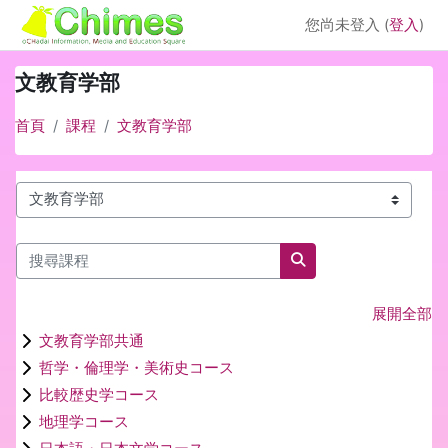
跳至主內容
您尚未登入 (
登入
)
文教育学部
首頁
課程
文教育学部
課程類別
搜尋課程
搜尋課程
展開全部
文教育学部共通
哲学・倫理学・美術史コース
比較歴史学コース
地理学コース