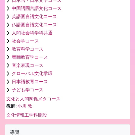
日本語・日本文学コース
中国語圏言語文化コース
英語圏言語文化コース
仏語圏言語文化コース
人間社会科学科共通
社会学コース
教育科学コース
舞踊教育学コース
音楽表現コース
グローバル文化学環
日本語教育コース
子ども学コース
文化と人間関係メタコース
教師:
小川 敦
文化情報工学科開設
區塊
跳過導覽區塊
導覽