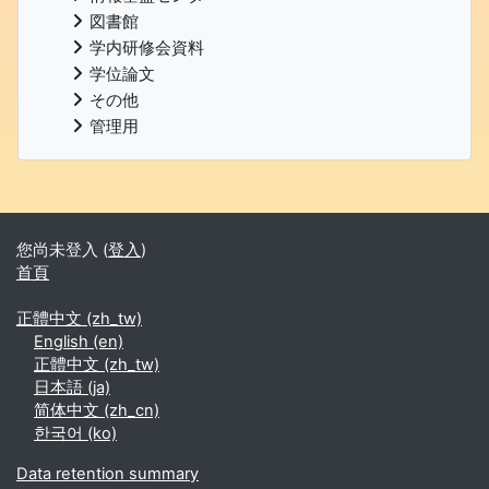
図書館
学内研修会資料
学位論文
その他
管理用
補充內容區塊
您尚未登入 (
登入
)
首頁
正體中文 ‎(zh_tw)‎
English ‎(en)‎
正體中文 ‎(zh_tw)‎
日本語 ‎(ja)‎
简体中文 ‎(zh_cn)‎
한국어 ‎(ko)‎
Data retention summary