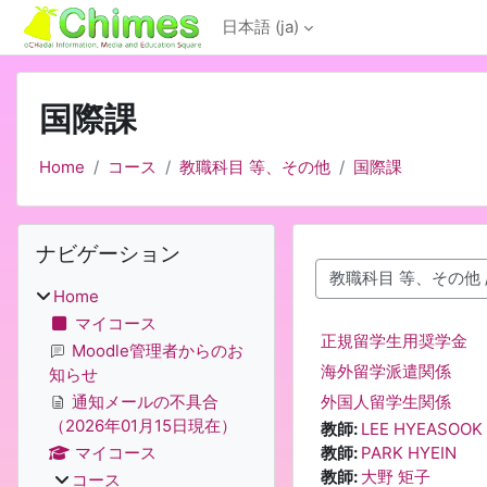
メインコンテンツへスキップする
日本語 ‎(ja)‎
国際課
Home
コース
教職科目 等、その他
国際課
ブロック
ナビゲーション をスキップする
ナビゲーション
コースカテゴリ
Home
マイコース
正規留学生用奨学金
Moodle管理者からのお
海外留学派遣関係
知らせ
外国人留学生関係
通知メールの不具合
（2026年01月15日現在）
教師:
LEE HYEASOOK
教師:
PARK HYEIN
マイコース
教師:
大野 矩子
コース