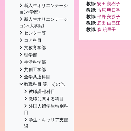
教師:
安田 美樹子
新入生オリエンテーシ
教師:
市原 明日香
ョン(学部)
教師:
平野 美沙子
新入生オリエンテーシ
教師:
庭田 由巳江
ョン(大学院)
教師:
森 絵里子
センター等
コア科目
文教育学部
理学部
生活科学部
共創工学部
全学共通科目
教職科目 等、その他
教職課程科目
教職に関する科目
外国人留学生特別科
目
学生・キャリア支援
課