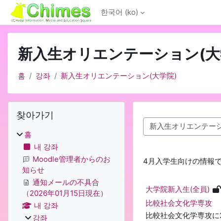
메인 콘텐츠로 건너뛰기
한국어 ‎(ko)‎
新入生オリエンテーション(大
홈
강좌
新入生オリエンテーション(大学院)
블록
찾아가기 생략
찾아가기
강좌 범주
홈
내 강좌
Moodle管理者からのお
4月入学生向けの情報
知らせ
通知メールの不具合
大学院新入生(全員)
（2026年01月15日現在）
比較社会文化学専攻
내 강좌
比較社会文化学専攻に
강좌