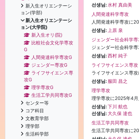
선생님:
水村 真由美
新入生オリエンテーシ
ョン(学部)
人間発達科学専攻
新入生オリエンテーシ
人間発達科学専攻に2
ョン(大学院)
선생님:
上原 泉
新入生オリ(院)
ジェンダー社会科学専
比較社会文化学専攻
ジェンダー社会科学専
G
선생님:
西村 純子
人間発達科学専攻G
ライフサイエンス専攻
ジェンダー専攻G
ライフサイエンス専攻
ライフサイエンス専
攻G
선생님:
服田 昌之
理学専攻G
理学専攻
生活工学共同専攻G
理学専攻に2025年
センター等
선생님:
下川 航也
コア科目
선생님:
大久保 達也
文教育学部
生活工学共同専攻
理学部
生活工学共同専攻に2
生活科学部
선생님:
大久保 達也