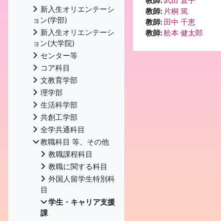
教師:
武田 直子
新入生オリエンテーシ
教師:
片桐 篤
ョン(学部)
教師:
田中 千恵
新入生オリエンテーシ
教師:
舩本 健太郎
ョン(大学院)
センター等
コア科目
文教育学部
理学部
生活科学部
共創工学部
全学共通科目
教職科目 等、その他
教職課程科目
教職に関する科目
外国人留学生特別科
目
学生・キャリア支援
課