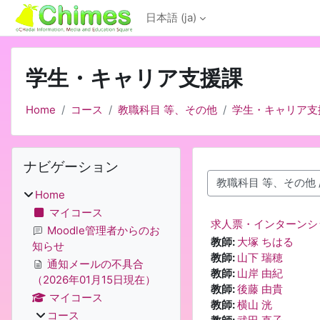
メインコンテンツへスキップする
日本語 ‎(ja)‎
学生・キャリア支援課
Home
コース
教職科目 等、その他
学生・キャリア支
ブロック
ナビゲーション をスキップする
ナビゲーション
コースカテゴリ
Home
マイコース
求人票・インターンシ
Moodle管理者からのお
教師:
大塚 ちはる
知らせ
教師:
山下 瑞穂
通知メールの不具合
教師:
山岸 由紀
（2026年01月15日現在）
教師:
後藤 由貴
マイコース
教師:
横山 洸
コース