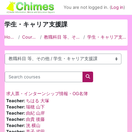
Skip to main content
You are not logged in. (
Log in
)
学生・キャリア支援課
Home
Courses
教職科目 等、その他
学生・キャリア支援課
Course categories
Search courses
Search courses
求人票・インターンシップ情報・OG名簿
Teacher:
ちはる 大塚
Teacher:
瑞穂 山下
Teacher:
由紀 山岸
Teacher:
由貴 後藤
Teacher:
洸 横山
Teacher:
直子 武田