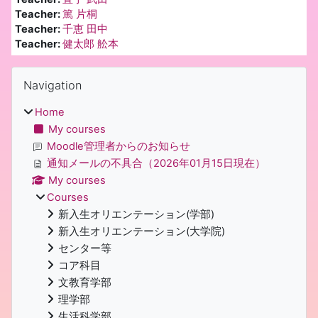
Teacher:
篤 片桐
Teacher:
千恵 田中
Teacher:
健太郎 舩本
Blocks
Skip Navigation
Navigation
Home
My courses
Moodle管理者からのお知らせ
通知メールの不具合（2026年01月15日現在）
My courses
Courses
新入生オリエンテーション(学部)
新入生オリエンテーション(大学院)
センター等
コア科目
文教育学部
理学部
生活科学部