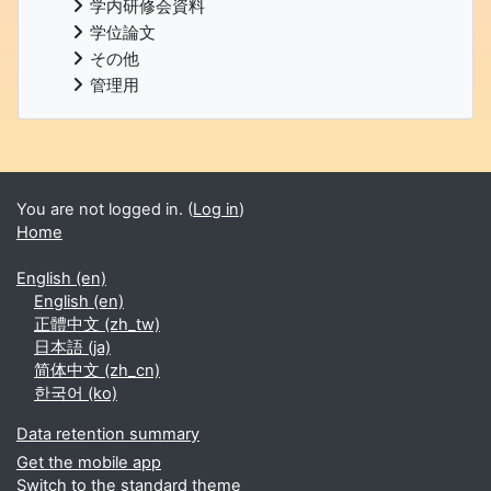
学内研修会資料
学位論文
その他
管理用
Supplementary blocks
You are not logged in. (
Log in
)
Home
English ‎(en)‎
English ‎(en)‎
正體中文 ‎(zh_tw)‎
日本語 ‎(ja)‎
简体中文 ‎(zh_cn)‎
한국어 ‎(ko)‎
Data retention summary
Get the mobile app
Switch to the standard theme