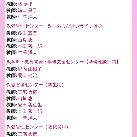
教師:
林 麻里
教師:
溝口 昌子
教師:
牛澤 洋人
保健管理センター 対面およびオンライン診療
教師:
多田 真美
教師:
山﨑 恵
教師:
本田 善一郎
教師:
牛澤 洋人
教学IR・教育開発・学修支援センター【学修相談部門】
教師:
堀内 由樹子
教師:
関口 健治
保健管理センター（学生用）
教師:
三宅 秀彦
教師:
山﨑 恵
教師:
岩田 美佐生
教師:
本田 善一郎
教師:
牛澤 洋人
保健管理センター（教職員用）
教師:
三宅 秀彦