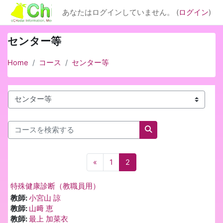
メインコンテンツへスキップする
あなたはログインしていません。 (
ログイン
)
センター等
Home
コース
センター等
コースカテゴリ
コースを検索する
コースを検索する
前のページ
ページ 1
ページ 2
«
1
2
特殊健康診断（教職員用）
教師:
小宮山 諒
教師:
山﨑 恵
教師:
最上 加菜衣