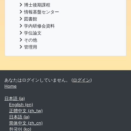
博士後期課程
情報基盤センター
図書館
学内研修会資料
学位論文
その他
管理用
補助ブロック
あなたはログインしていません。 (
ログイン
)
Home
日本語 ‎(ja)‎
English ‎(en)‎
正體中文 ‎(zh_tw)‎
日本語 ‎(ja)‎
简体中文 ‎(zh_cn)‎
한국어 ‎(ko)‎