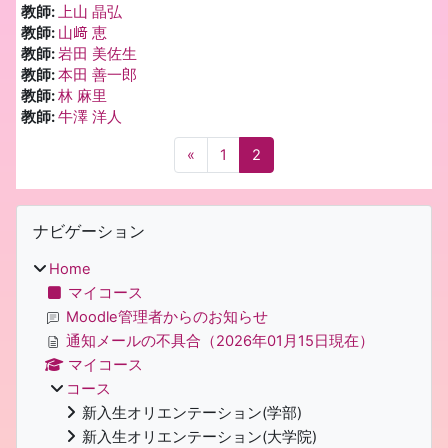
教師:
上山 晶弘
教師:
山﨑 恵
教師:
岩田 美佐生
教師:
本田 善一郎
教師:
林 麻里
教師:
牛澤 洋人
前のページ
ページ 1
ページ 2
«
1
2
ブロック
ナビゲーション をスキップする
ナビゲーション
Home
マイコース
Moodle管理者からのお知らせ
通知メールの不具合（2026年01月15日現在）
マイコース
コース
新入生オリエンテーション(学部)
新入生オリエンテーション(大学院)